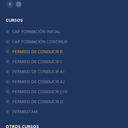
Encuéntranos en:
Facebook
Instagram
page
page
CURSOS
opens
opens
in
in
CAP FORMACIÓN INICIAL
new
new
CAP FORMACIÓN CONTINUA
window
window
PERMISO DE CONDUCIR B
PERMISO DE CONDUCIR C
PERMISO DE CONDUCIR A1
PERMISO DE CONDUCIR A2
PERMISO DE CONDUCIR C+E
PERMISO DE CONDUCIR D
PERMISO AM
OTROS CURSOS