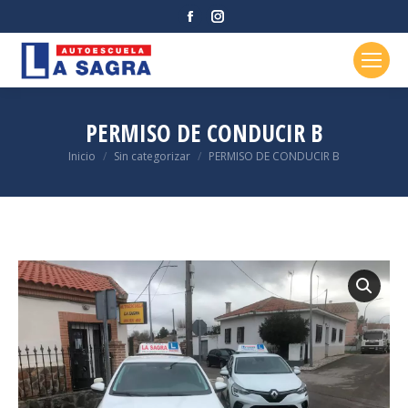
Facebook
Instagram
page
page
opens
opens
in
in
new
new
PERMISO DE CONDUCIR B
window
window
Estás aquí:
Inicio
Sin categorizar
PERMISO DE CONDUCIR B