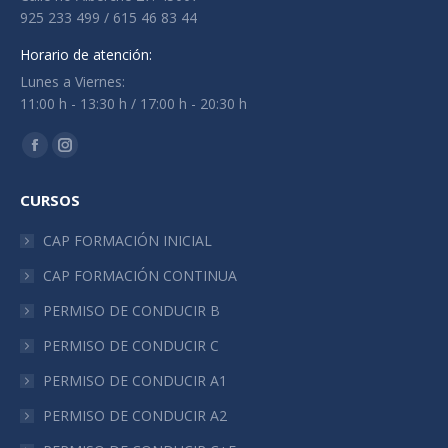
925 233 499 / 615 46 83 44
Horario de atención:
Lunes a Viernes:
11:00 h - 13:30 h / 17:00 h - 20:30 h
Encuéntranos en:
Facebook
Instagram
page
page
CURSOS
opens
opens
in
in
CAP FORMACIÓN INICIAL
new
new
CAP FORMACIÓN CONTINUA
window
window
PERMISO DE CONDUCIR B
PERMISO DE CONDUCIR C
PERMISO DE CONDUCIR A1
PERMISO DE CONDUCIR A2